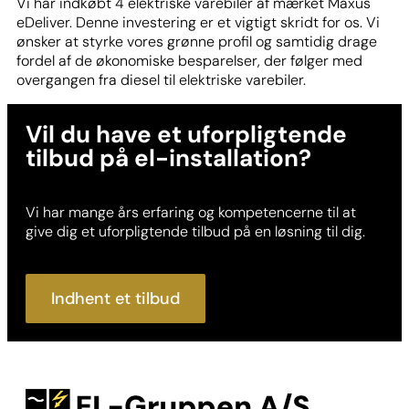
Vi har indkøbt 4 elektriske varebiler af mærket Maxus
eDeliver. Denne investering er et vigtigt skridt for os. Vi
ønsker at styrke vores grønne profil og samtidig drage
fordel af de økonomiske besparelser, der følger med
overgangen fra diesel til elektriske varebiler.
Vil du have et uforpligtende
tilbud på el-installation?
Vi har mange års erfaring og kompetencerne til at
give dig et uforpligtende tilbud på en løsning til dig.
Indhent et tilbud