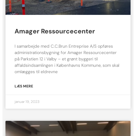
Amager Ressourcecenter
I samarbejde med C.C.Brun Entreprise A/S opføres
administrationsbygning for Amager Ressourcecenter
på Parkstien 12 i Valby – et grønt byggeri til
affaldsindsamlingen i Københavns Kommune, som skal
omlægges til eldrevne
LÆS MERE
januar 19, 2023