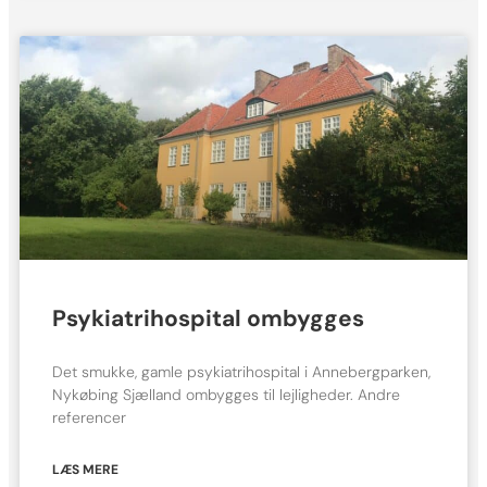
Psykiatrihospital ombygges
Det smukke, gamle psykiatrihospital i Annebergparken,
Nykøbing Sjælland ombygges til lejligheder. Andre
referencer
LÆS MERE