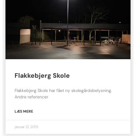
Flakkebjerg Skole
Flakkebjerg Skole har fået ny skolegårdsbelysning.
Andre referencer
LÆS MERE
januar 21, 2015