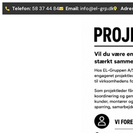
Telefon:
58 37 44 84
Email:
info@el-grp.dk
Adre