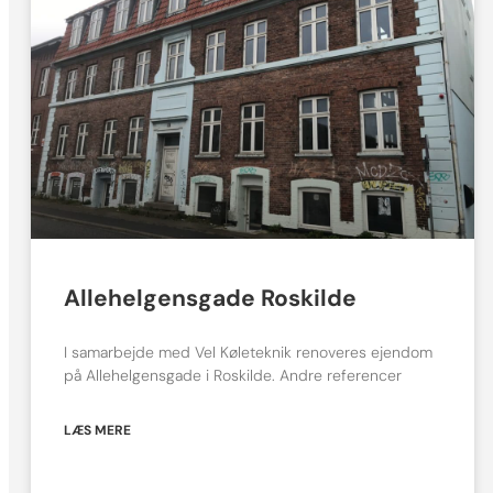
Allehelgensgade Roskilde
I samarbejde med Vel Køleteknik renoveres ejendom
på Allehelgensgade i Roskilde. Andre referencer
LÆS MERE