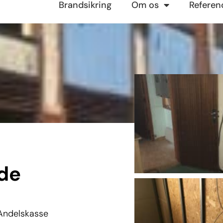
Brandsikring
Om os
Referen
ade
 Andelskasse