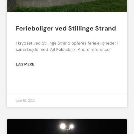
Ferieboliger ved Stillinge Strand
I krydset ved Stillinge Strand opføres ferielejligheder i
samarbejde med Vel Køleteknik. Andre referencer
LÆS MERE
juni 19, 2021